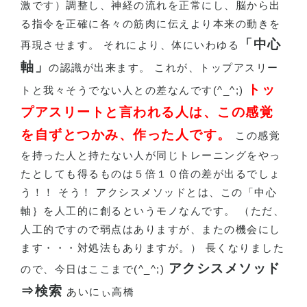
激です）調整し、神経の流れを正常にし、脳から出
る指令を正確に各々の筋肉に伝えより本来の動きを
「中心
再現させます。 それにより、体にいわゆる
軸」
の認識が出来ます。 これが、トップアスリー
トッ
トと我々そうでない人との差なんです(^_^;)
プアスリートと言われる人は、この感覚
を自ずとつかみ、作った人です。
この感覚
を持った人と持たない人が同じトレーニングをやっ
たとしても得るものは５倍１０倍の差が出るでしょ
う！！ そう！ アクシスメソッドとは、この「中心
軸｝を人工的に創るというモノなんです。 （ただ、
人工的ですので弱点はありますが、またの機会にし
ます・・・対処法もありますが。） 長くなりました
アクシスメソッド
ので、今日はここまで(^_^;)
⇒検索
あいにぃ高橋