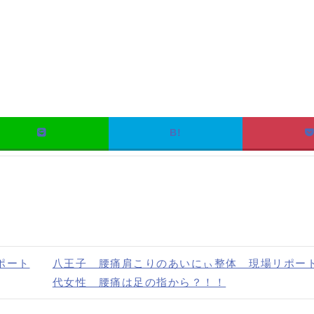
B!
ポート
八王子 腰痛肩こりのあいにぃ整体 現場リポート2
代女性 腰痛は足の指から？！！