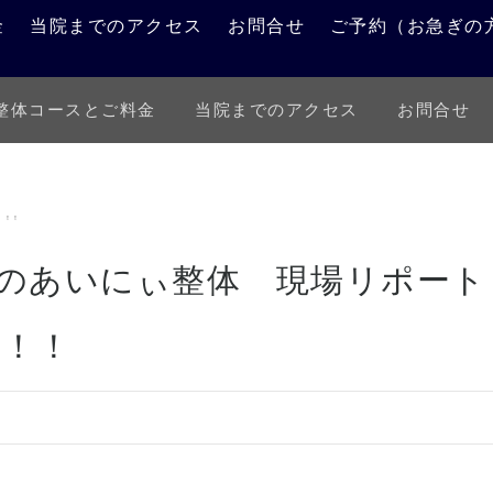
金
当院までのアクセス
お問合せ
ご予約（お急ぎの
整体コースとご料金
当院までのアクセス
お問合せ
施術例報告
お知らせ
・！！
りのあいにぃ整体 現場リポー
・！！