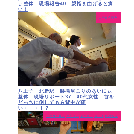
ぃ整体 現場報告49 親指を曲げると痛
い！
上半身の痛み
八王子 北野駅 腰痛肩こりのあいにぃ
整体 現場リポート37 40代女性 首を
どっちに倒しても右背中が痛
い・・・！？
上半身の痛み
手の痛み
肩が重い
肩こり
腕の痛み