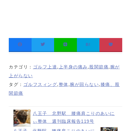
B!
カテゴリ：
ゴルフ上達
,
上半身の痛み
,
股関節痛
,
腕が
上がらない
タグ：
ゴルフスィング
,
整体
,
腕が回らない
,
膝痛、股
関節痛
八王子 北野駅 腰痛肩こりのあいに
ぃ整体 週刊臨床報告119号
八王子 北野駅 腰痛肩こりのあいに