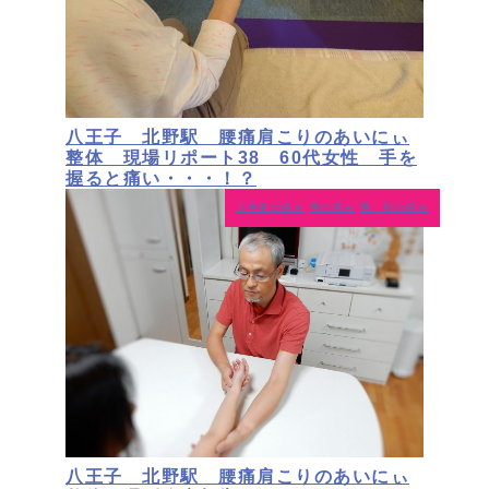
八王子 北野駅 腰痛肩こりのあいにぃ
整体 現場リポート38 60代女性 手を
握ると痛い・・・！？
上半身の痛み
手の痛み
腕・肘の痛み
八王子 北野駅 腰痛肩こりのあいにぃ