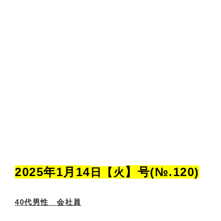
2025年1月14
】号(№.
120
)
日【火
40
代男性 会社員