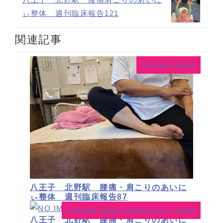
ぃ整体 週刊臨床報告121
関連記事
上半身の痛み
膝の痛み
八王子 北野駅 腰痛・肩こりのあいに
ぃ整体 週刊臨床報告87
上半身の痛み
手の痛み
手指の痛み
首のコリ
首の痛み
八王子 北野駅 腰痛・肩こりのあいに