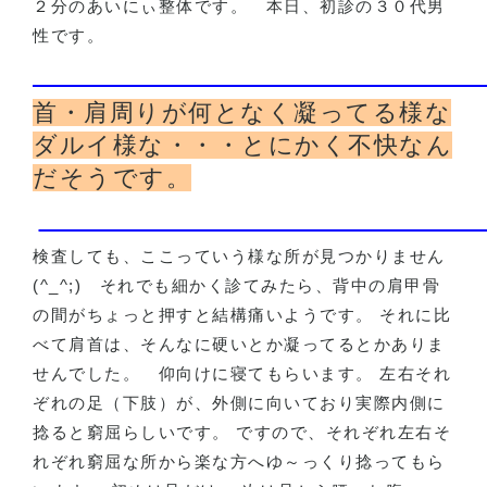
２分のあいにぃ整体です。
本日、初診の３０代男
性です。
首・肩周りが何となく凝ってる様な
ダルイ様な・・・とにかく不快なん
だそうです。
検査しても、ここっていう様な所が見つかりません
(^_^;)
それでも細かく診てみたら、背中の肩甲骨
の間がちょっと押すと結構痛いようです。 それに比
べて肩首は、そんなに硬いとか凝ってるとかありま
せんでした。
仰向けに寝てもらいます。 左右それ
ぞれの足（下肢）が、外側に向いており実際内側に
捻ると窮屈らしいです。 ですので、それぞれ左右そ
れぞれ窮屈な所から楽な方へゆ～っくり捻ってもら