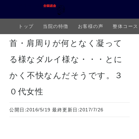
トップ
当院の特徴
お客様の声
整体コース
ホーム
上半身の痛み
肩が重い
首・肩周りが何となく凝ってる様なダルイ様な・・・とにかく不快
首・肩周りが何となく凝って
る様なダルイ様な・・・とに
かく不快なんだそうです。３
０代女性
公開日:
2016/5/19
最終更新日:
2017/7/26