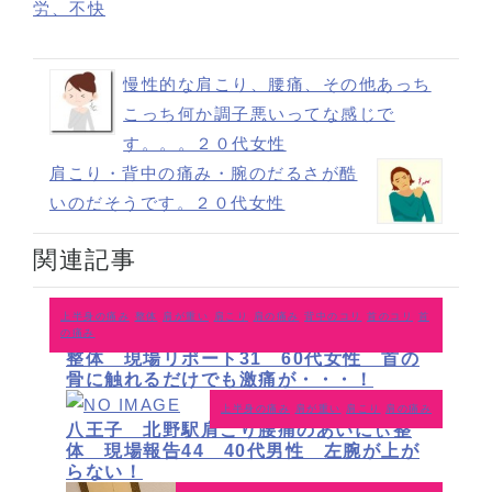
労、不快
慢性的な肩こり、腰痛、その他あっち
こっち何か調子悪いってな感じで
す。。。２０代女性
肩こり・背中の痛み・腕のだるさが酷
いのだそうです。２０代女性
関連記事
上半身の痛み
整体
肩が重い
肩こり
肩の痛み
背中のコリ
首のコリ
首
の痛み
八王子 北野駅 肩こり腰痛のあいにぃ
整体 現場リポート31 60代女性 首の
骨に触れるだけでも激痛が・・・！
上半身の痛み
肩が重い
肩こり
肩の痛み
八王子 北野駅肩こり腰痛のあいにぃ整
体 現場報告44 40代男性 左腕が上が
らない！