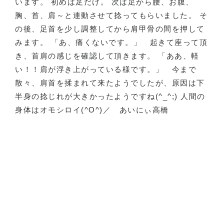
います。 初めは足だけ。 次は足から腰、お腹、
胸、首、肩～と連動させて捻ってもらいました。 そ
の後、足首を少し調整してから肩甲骨の間を押して
みます。 「あ、痛くないです。」
起きて座って頂
き、首肩の感じを確認して頂きます。 「ああ、軽
い！！肩が浮き上がっている様です。」
今まで
散々、肩首を揉まれて来たようでしたが、原因は下
半身の捻じれが大きかったようですね
(^_^;)
人間の
身体はオモシロイ
(^O^)
／
あいにぃ高橋