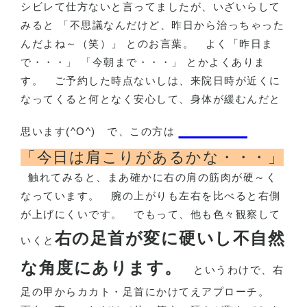
シビレて仕方ないと言ってましたが、いざいらして
みると 「不思議なんだけど、昨日から治っちゃった
んだよね～（笑）」 とのお言葉。
よく「昨日ま
で・・・」 「今朝まで・・・」 とかよくありま
す。
ご予約した時点ないしは、来院日時が近くに
なってくると何となく安心して、身体が緩むんだと
思います
(^O^)
で、この方は
「今日は肩こりがあるかな・・・」
触れてみると、まあ確かに右の肩の筋肉が硬～く
なっています。
腕の上がりも左右を比べると右側
が上げにくいです。
でもって、他も色々観察して
右の足首が変に硬いし不自然
いくと
な角度にあります。
というわけで、右
足の甲からカカト・足首にかけてえアプローチ。