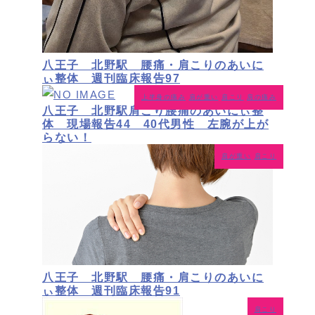
八王子 北野駅 腰痛・肩こりのあいに
ぃ整体 週刊臨床報告97
上半身の痛み
肩が重い
肩こり
肩の痛み
八王子 北野駅肩こり腰痛のあいにぃ整
体 現場報告44 40代男性 左腕が上が
らない！
肩が重い
肩こり
八王子 北野駅 腰痛・肩こりのあいに
ぃ整体 週刊臨床報告91
肩こり