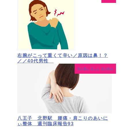
右腕がこって重くて辛い／原因は鼻！？
／／40代男性
肩が重い
肩こり
肩の痛み
八王子 北野駅 腰痛・肩こりのあいに
ぃ整体 週刊臨床報告93