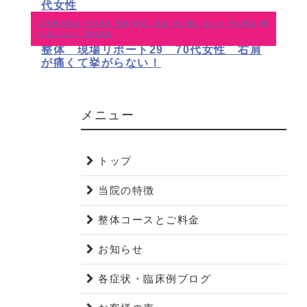
代女性
上半身の痛み
手の痛み
整体
疲労・疲れ
肩が重い
肩こり
肩の痛み
腕
が上がらない
腕の痛み
八王子 北野駅 肩こり腰痛のあいにぃ
整体 現場リポート29 70代女性 右肩
が痛くて挙がらない！
メニュー
トップ
当院の特徴
整体コースとご料金
お知らせ
各症状・臨床例ブログ