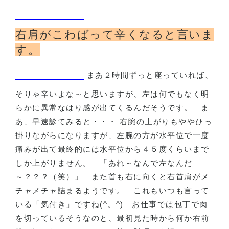
右肩がこわばって辛くなると言いま
す。
まあ２時間ずっと座っていれば、
そりゃ辛いよな～と思いますが、左は何でもなく明
らかに異常なはり感が出てくるんだそうです。 ま
あ、早速診てみると・・・ 右腕の上がりもややひっ
掛りながらになりますが、左腕の方が水平位で一度
痛みが出て最終的には水平位から４５度くらいまで
しか上がりません。 「あれ～なんで左なんだ
～？？？（笑）」 また首も右に向くと右首肩がメ
チャメチャ詰まるようです。 これもいつも言って
いる「気付き」ですね(^。^) お仕事では包丁で肉
を切っているそうなのと、最初見た時から何か右前