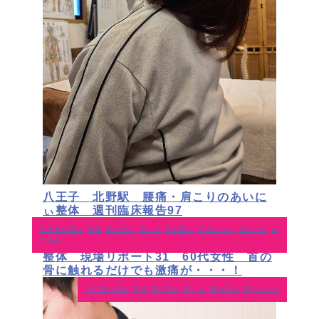
八王子 北野駅 腰痛・肩こりのあいに
ぃ整体 週刊臨床報告97
上半身の痛み
整体
肩が重い
肩こり
肩の痛み
背中のコリ
首のコリ
首
の痛み
八王子 北野駅 肩こり腰痛のあいにぃ
整体 現場リポート31 60代女性 首の
骨に触れるだけでも激痛が・・・！
上半身の痛み
整体
肩が重い
肩こり
肩の痛み
背中のコリ