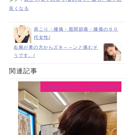
良くなる
肩こり・腰痛・股関節痛・膝痛の６０
代女性/
右腕が奥の方からズキ～～ンと痛むそ
うです。/
関連記事
上半身の痛み
肩が重い
肩こり
背中の痛み
首の痛み