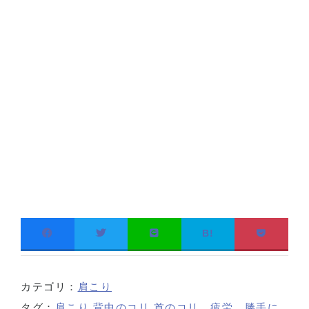
B!
カテゴリ：
肩こり
タグ：
肩こり
,
背中のコリ
,
首のコリ、疲労、勝手に