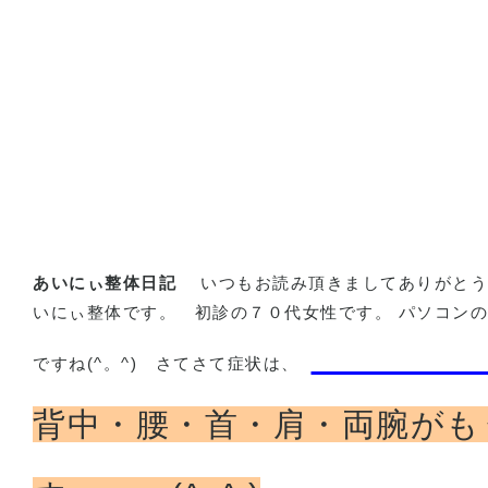
あいにぃ整体日記
いつもお読み頂きましてありがとう
いにぃ整体です。
初診の７０代女性です。 パソコンの
ですね
(^
。
^)
さてさて症状は、
背中・腰・首・肩・両腕がも