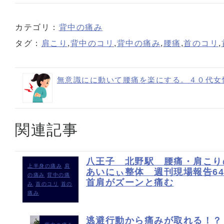
カテゴリ：
背中の痛み
タグ：
肩こり
,
背中のコリ
,
背中の痛み
,
腰痛
,
首のコリ
,
無意識にに動いて腰痛を楽にする。４０代女
関連記事
八王子 北野駅 腰痛・肩こり
上半身の痛み
肩
あいにぃ整体 週刊現場報告
の痛み
背中の痛
首肩がズーンと痛む
み
首のコリ
首の
痛み
逃避行動から痛みが取れる！？