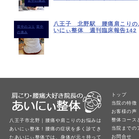
背中の痛み
八王子 北野駅 腰痛肩こりの
背中のコリ
背中
いにぃ整体 週刊臨床報告142
の痛み
トップ
当院の特徴
お客様の声
整体コース
八王子市北野｜腰痛や肩こりのお悩みは
当院までの
あいにぃ整体！腰痛の症状を多く診てき
お問合せ
たあいにぃ整体では、身体が元々持って