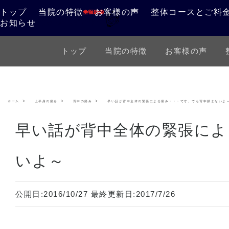
トップ
当院の特徴
お客様の声
整体コースとご料
お知らせ
トップ
当院の特徴
お客様の声
ホーム
上半身の痛み
背中の痛み
早い話が背中全体の緊張による痛み・・・です。でも背中揉まないよ
早い話が背中全体の緊張によ
いよ～
公開日:
2016/10/27
最終更新日:
2017/7/26