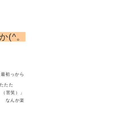
(^。
、最初っから
たたた
？（苦笑）」
」
なんか楽