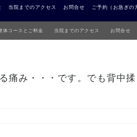
金
当院までのアクセス
お問合せ
ご予約（お急ぎの
整体コースとご料金
当院までのアクセス
お問合せ
施術例報告
お知らせ
～
る痛み・・・です。でも背中揉