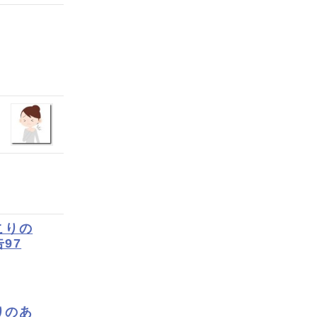
こりの
97
りのあ