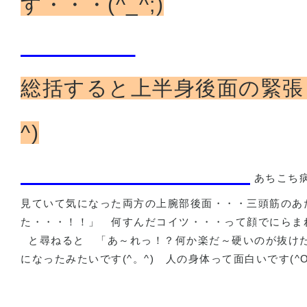
す・・・(^_^;)
総括すると上半身後面の緊張
^)
あちこち
見ていて気になった両方の上腕部後面・・・三頭筋のあ
た・・・！！」
何すんだコイツ・・・って顔でにらま
と尋ねると
「あ～れっ！？何か楽だ～硬いのが抜け
になったみたいです
(^
。
^)
人の身体って面白いです
(^