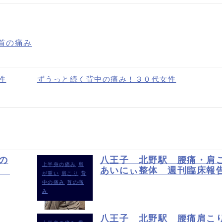
首の痛み
性
ずうっと続く背中の痛み！３０代女性
の
八王子 北野駅 腰痛・肩
上半身の痛み
肩
64
あいにぃ整体 週刊臨床報告
が重い
肩こり
背
中の痛み
首の痛
み
八王子 北野駅 腰痛肩こ