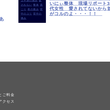
上半身の痛み
愛
いにぃ整体 現場リポート3
されない
整体
肩
代女性 愛されてないから
こり
肩の痛み
背
がコルのよ・・・！！
中のコリ
背中の
あ
痛み
とご料金
アクセス