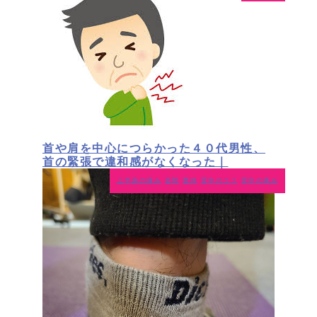
首や肩を中心につらかった４０代男性、
首の緊張で違和感がなくなった｜
上半身の痛み
姿勢
整体
背中のコリ
背中の痛み