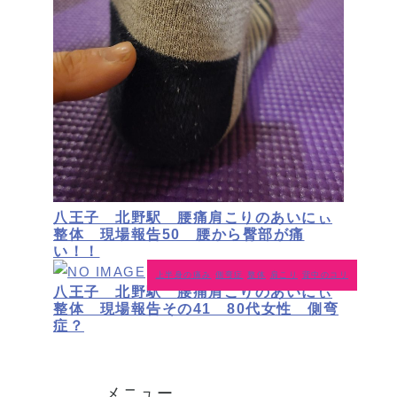
八王子 北野駅 腰痛肩こりのあいにぃ
整体 現場報告50 腰から臀部が痛
い！！
上半身の痛み
側弯症
整体
肩こり
背中のコリ
八王子 北野駅 腰痛肩こりのあいにぃ
整体 現場報告その41 80代女性 側弯
症？
メニュー