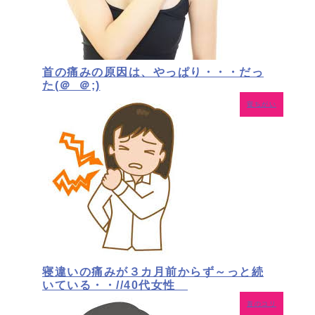
首の痛みの原因は、やっぱり・・・だっ
た(＠_＠;)
寝ちがい
寝違いの痛みが３カ月前からず～っと続
いている・・//40代女性
首のコリ