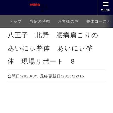
MENU
トップ
当院の特徴
お客様の声
整体コースと
ホーム
上半身の痛み
首の痛み
寝ちがい
八王子 北野 腰痛肩こりの あいにぃ整体 あ
八王子 北野 腰痛肩こりの
あいにぃ整体 あいにぃ整
体 現場リポート 8
公開日:
2020/9/9
最終更新日:
2023/12/15