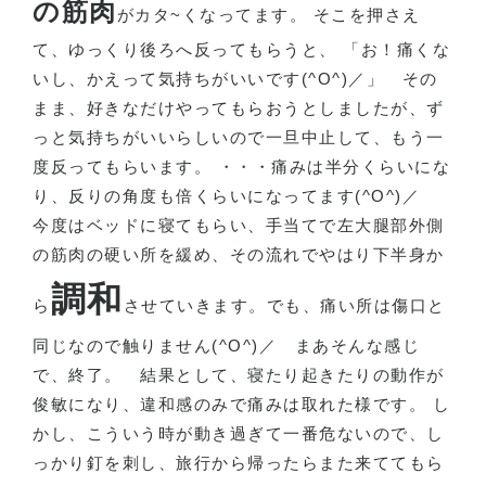
の筋肉
がカタ
~
くなってます。 そこを押さえ
て、ゆっくり後ろへ反ってもらうと、 「お！痛くな
いし、かえって気持ちがいいです
(^O^)
／」
その
まま、好きなだけやってもらおうとしましたが、ず
っと気持ちがいいらしいので一旦中止して、もう一
度反ってもらいます。 ・・・痛みは半分くらいにな
り、反りの角度も倍くらいになってます
(^O^)
／
今度はベッドに寝てもらい、手当てで左大腿部外側
の筋肉の硬い所を緩め、その流れでやはり下半身か
調和
ら
させていきます。でも、痛い所は傷口と
同じなので触りません
(^O^)
／
まあそんな感じ
で、終了。
結果として、寝たり起きたりの動作が
俊敏になり、違和感のみで痛みは取れた様です。 し
かし、こういう時が動き過ぎて一番危ないので、し
っかり釘を刺し、旅行から帰ったらまた来ててもら