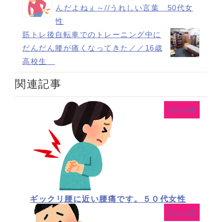
んだよねぇ～//うれしい言葉 50代女
性
筋トレ後自転車でのトレーニング中に
だんだん腰が痛くなってきた／／16歳
高校生
関連記事
ぎっくり腰
ギックリ腰に近い腰痛です。５０代女性
ぎっくり腰