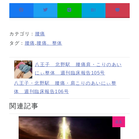
B!
カテゴリ：
腰痛
タグ：
腰痛
,
腰痛、整体
八王子 北野駅 腰痛肩・こりのあい
にぃ整体 週刊臨床報告105号
八王子・北野駅 腰痛・肩こりのあいにぃ整
体 週刊臨床報告106号
関連記事
腰痛