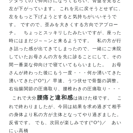
クダってので仰向けになってもらい、骨盤を見ると
左が下がっています。 これを元に戻そうとせずに、
左をもっと下げようとすると気持ちがいいそうで
す。 ですので、歪みを大きくする方向でアプロー
チ。
ちょっとスッキリしたみたいですが、座った
時にはまだジ～～ンと来るようです。
私の方が行
き詰った感が出てきてしまったので、一緒にご来院
していたお母さんの方を先に診ることにして、その
間一番楽な仰向けで寝ていてもらいました。
お母
さんが終わった後にもう一度・・・何か湧いてきた
湧いてきた
(^O^)
／ 早速、うつ伏せで骨盤の調整。
右仙腸関節の圧痛取り、腰椎わきの圧痛取り・・・
腰痛と違和感
これで大分
は抜けた様です。
こ
れで終わりましたが、今回は結果を求め過ぎて相手
の身体より私の方が主体となってやり過ぎました。
反省です。 でも、次回が楽しみです
(^O^)
／
あい
にぃ高橋