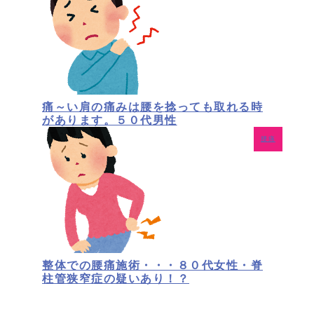
痛～い肩の痛みは腰を捻っても取れる時
があります。５０代男性
腰痛
整体での腰痛施術・・・８０代女性・脊
柱管狭窄症の疑いあり！？