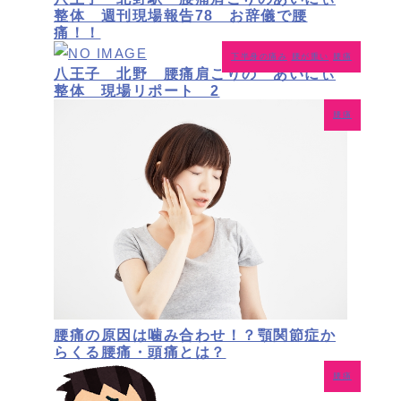
整体 週刊現場報告78 お辞儀で腰
痛！！
下半身の痛み
腰が重い
腰痛
八王子 北野 腰痛肩こりの あいにぃ
整体 現場リポート 2
腰痛
腰痛の原因は噛み合わせ！？顎関節症か
らくる腰痛・頭痛とは？
腰痛