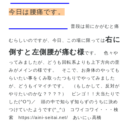
今日は腰痛です。
普段は前にかがむと痛
右に
むらしいのですが、今日、この場に限っては
倒すと左側腰が痛む様
です。
色々や
ってみましたが、どうも回転系よりも上下方向の歪
みがメインの様です。
そこで、お身体のやっても
らいたい事をくみ取ったつもりでやってみました
が、どうもイマイチです。
（もしかして、反対が
やりたいのかな？？？？）
ビンゴ！！大当たりで
した
(^O^)
／
頭の中で知らず知らずのうちに決め
つけていたようです
(^_^;)
コワイコワイ・・・検
索 https://aini-seitai.net/
あいにぃ高橋