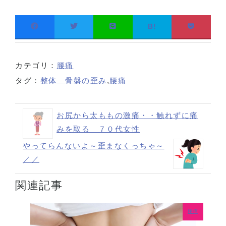
B!
カテゴリ：
腰痛
タグ：
整体 骨盤の歪み
,
腰痛
お尻から太ももの激痛・・触れずに痛
みを取る ７０代女性
やってらんないよ～歪まなくっちゃ～
／／
関連記事
腰痛