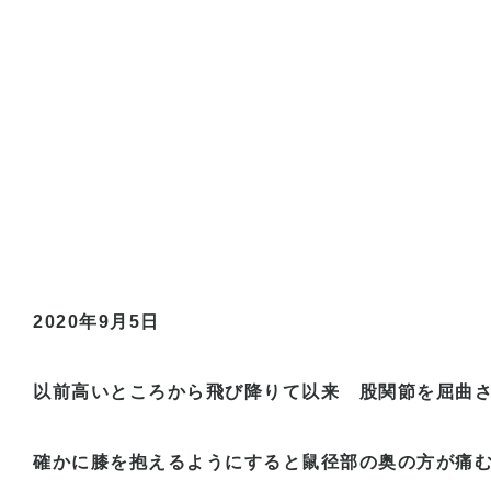
2020
年
9
月
5
日
以前高いところから飛び降りて以来 股関節を屈曲
確かに膝を抱えるようにすると鼠径部の奥の方が痛