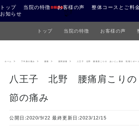
トップ
当院の特徴
お客様の声
整体コースとご料
お知らせ
トップ
当院の特徴
お客様の声
ホーム
下半身の痛み
腰痛
股関節痛
八王子 北野 腰痛肩こりの あいにぃ整体 現場リポー
八王子 北野 腰痛肩こりの
節の痛み
公開日:
2020/9/22
最終更新日:
2023/12/15