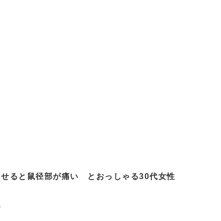
させると鼠径部が痛い とおっしゃる
30
代女性
む