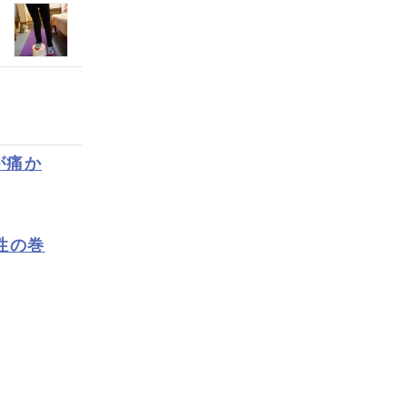
が痛か
性の巻