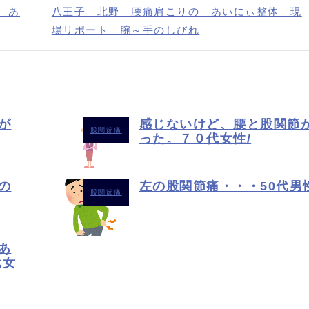
 あ
八王子 北野 腰痛肩こりの あいにぃ整体 現
場リポート 腕～手のしびれ
が
感じないけど、腰と股関節
股関節痛
った。７０代女性/
の
左の股関節痛・・・50代男
股関節痛
あ
代女