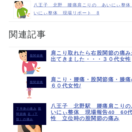
八王子 北野 腰痛肩こりの あいにぃ整体
いにぃ整体 現場リポート 8
関連記事
肩こり取れたら右股関節の痛み
股関節痛
出てきました・・・３０代女性
肩こり・腰痛・股関節痛・膝痛
股関節痛
６０代女性/
八王子 北野駅 腰痛肩こりの
下半身の痛み
股
いにぃ整体 現場報告40 60
関節痛
足（下
性 立位時の股関節の痛み
肢）の痛み