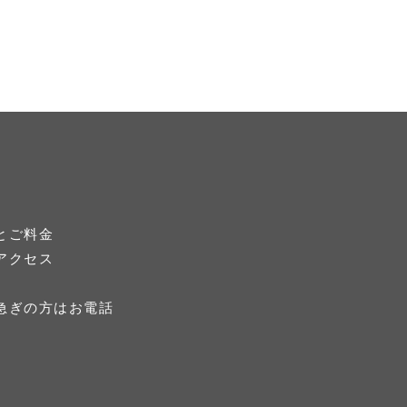
とご料金
アクセス
急ぎの方はお電話
）