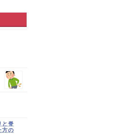
リと脊
た方の