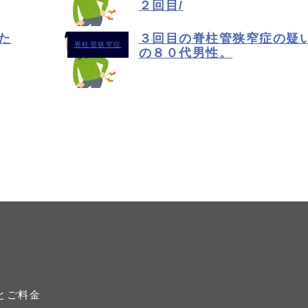
２回目/
た
３回目の脊柱管狭窄症の疑
脊柱管狭窄症
の８０代男性。
とご料金