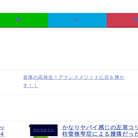
B!
首痛の高校生！アクシスメソッドに目を輝か
す！！
ッ
かなりヤバイ感じの左肩コ
脊柱管狭窄症
４
柱管狭窄症による腰痛だっ