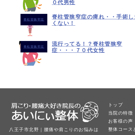
０代男性
脊柱管狭窄症の痺れ・・手術し
脊柱管狭窄症
くない！
流行ってる！？脊柱管狭窄
脊柱管狭窄症
症・・・７０代女性
トップ
当院の特徴
お客様の声
整体コース
八王子市北野｜腰痛や肩こりのお悩みは