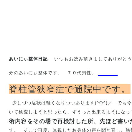
あいにぃ整体日記
いつもお読み頂きましてありがとう
分のあいにぃ整体です。
７０代男性。
脊柱管狭窄症で通院中です。
少しづつ症状は軽くなりつつあります
(^O^)
／
でも今
いて検査しようと思ったら、ずうっと出来るようになっ
術内容をその場で再検討した所、先ほど書い
す。
そこで再度、無視したお身体の声を聞き直し、施