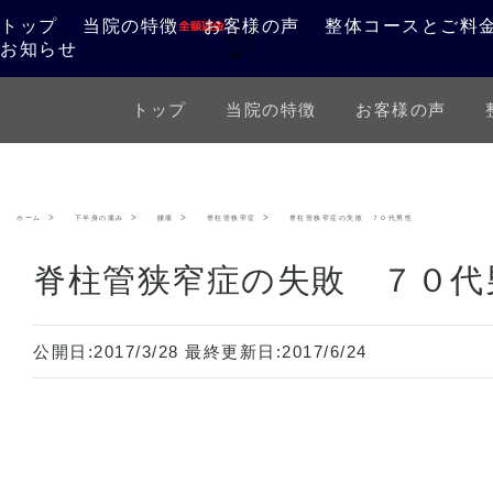
トップ
当院の特徴
お客様の声
整体コースとご料
お知らせ
トップ
当院の特徴
お客様の声
ホーム
下半身の痛み
腰痛
脊柱管狭窄症
脊柱管狭窄症の失敗 ７０代男性
脊柱管狭窄症の失敗 ７０代
公開日:
2017/3/28
最終更新日:
2017/6/24