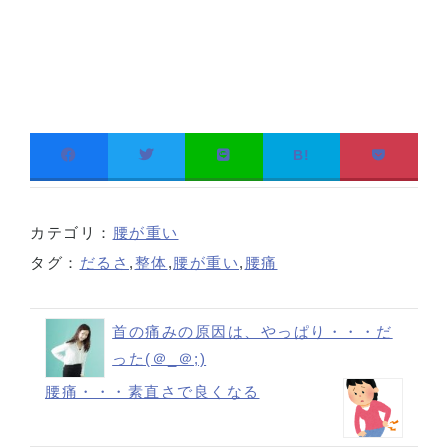
B!
カテゴリ：
腰が重い
タグ：
だるさ
,
整体
,
腰が重い
,
腰痛
首の痛みの原因は、やっぱり・・・だ
った(＠_＠;)
腰痛・・・素直さで良くなる