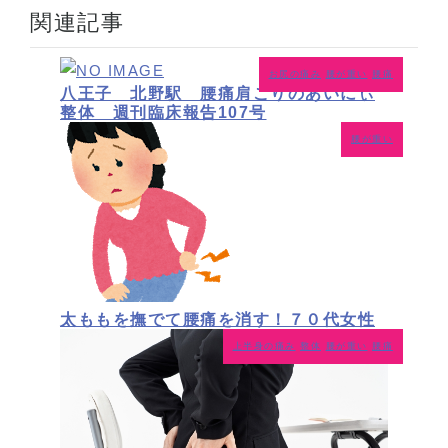
関連記事
お尻の痛み
腰が重い
腰痛
八王子 北野駅 腰痛肩こりのあいにぃ
整体 週刊臨床報告107号
腰が重い
太ももを撫でて腰痛を消す！７０代女性
上半身の痛み
整体
腰が重い
腰痛