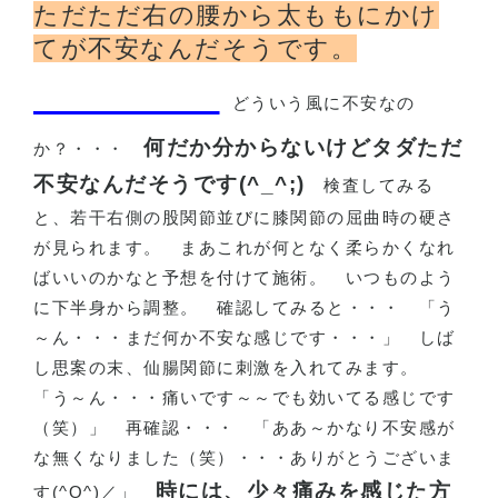
ただただ右の腰から太ももにかけ
てが不安なんだそうです。
どういう風に不安なの
何だか分からないけどタダただ
か？・・・
不安なんだそうです(^_^;)
検査してみる
と、若干右側の股関節並びに膝関節の屈曲時の硬さ
が見られます。
まあこれが何となく柔らかくなれ
ばいいのかなと予想を付けて施術。
いつものよう
に下半身から調整。
確認してみると・・・
「う
～ん・・・まだ何か不安な感じです・・・」
しば
し思案の末、仙腸関節に刺激を入れてみます。
「う～ん・・・痛いです～～でも効いてる感じです
（笑）」
再確認・・・
「ああ～かなり不安感が
な無くなりました（笑）・・・ありがとうございま
時には、少々痛みを感じた方
す
(^O^)
／」