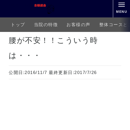
MENU
トップ
当院の特徴
お客様の声
整体コースと
ホーム
下半身の痛み
腰痛
腰が重い
腰が不安！！こういう時は・・・
腰が不安！！こういう時
は・・・
公開日:
2016/11/7
最終更新日:
2017/7/26