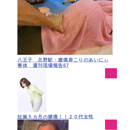
八王子 北野駅・腰痛肩こりのあいにぃ
整体 週刊現場報告67
腰痛
妊娠５カ月の腰痛！！２０代女性
腰痛