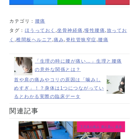
カテゴリ：
腰痛
タグ：
ほうっておく
,
坐骨神経痛
,
慢性腰痛
,
放ってお
く
,
椎間板ヘルニア
,
痛み
,
脊柱管狭窄症
,
腰痛
「生理の時に腰が痛い…」生理と腰痛
の意外な関係とは？
首や肩の痛みやコリの原因は「噛みし
めすぎ」！？身体は1つにつながってい
るとわかる実際の臨床データ
関連記事
下半身の痛み
腰が重い
腰痛