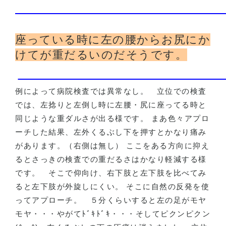
座っている時に左の腰からお尻にか
けてが重だるいのだそうです。
例によって病院検査では異常なし。
立位での検査
では、左捻りと左倒し時に左腰・尻に座ってる時と
同じような重ダルさが出る様です。 まあ色々アプロ
ーチした結果、左外くるぶし下を押すとかなり痛み
があります。（右側は無し） ここをある方向に抑え
るとさっきの検査での重だるさはかなり軽減する様
です。
そこで仰向け、右下肢と左下肢を比べてみ
ると左下肢が外旋しにくい。 そこに自然の反発を使
ってアプローチ。
５分くらいすると左の足がモヤ
モヤ・・・やがてﾄﾞｷﾄﾞｷ・・・そしてピクンピクン