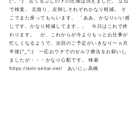
(^
。
^)
左くるぶしの下の圧痛は消えました。 立位
で検査。 左捻り、左倒しそれぞれかなり軽減。 そ
こでまた座ってもらいます。 「ああ、かなりいい感
じです。かなり軽減してます。」
今日はこれで終
わります。
が、これからが今よりもっとお仕事が
忙しくなるようで、次回のご予定がいきなり一ヵ月
半後
(^_^;)
一応おウチでのセルフ療法をお願いし
ましたが・・・かなり心配です。 検索
https://aini-seitai.net/
あいにぃ高橋