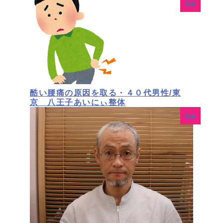
腰痛
酷い腰痛の原因を取る・４０代男性/東
京 八王子あいにぃ整体
腰痛