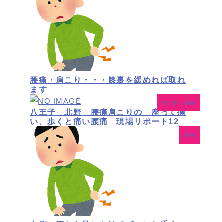
腰痛・肩こり・・・膝裏を緩めれば取れ
ます
腰が重い
腰痛
八王子 北野 腰痛肩こりの 座って痛
い、歩くと痛い腰痛 現場リポート12
腰痛