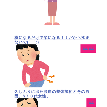
横になるだけで楽になる！？だから揉ま
ないで(^_^;)
整体
腰痛
久しぶりに出た腰痛の整体施術とその原
因。//７０代女性。
腰痛