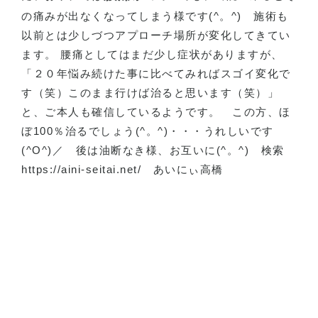
の痛みが出なくなってしまう様です
(^
。
^)
施術も
以前とは少しづつアプローチ場所が変化してきてい
ます。 腰痛としてはまだ少し症状がありますが、
「２０年悩み続けた事に比べてみればスゴイ変化で
す（笑）このまま行けば治ると思います（笑）」
と、ご本人も確信しているようです。
この方、ほ
ぼ
100
％治るでしょう
(^
。
^)
・・・うれしいです
(^O^)
／
後は油断なき様、お互いに
(^
。
^) 検索
https://aini-seitai.net/
あいにぃ高橋