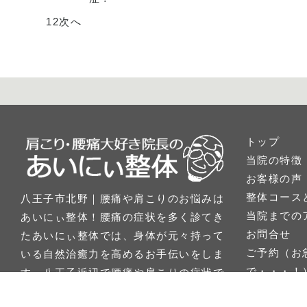
1
2
次へ
トップ
当院の特徴
お客様の声
整体コース
八王子市北野｜腰痛や肩こりのお悩みは
当院までの
あいにぃ整体！腰痛の症状を多く診てき
お問合せ
たあいにぃ整体では、身体が元々持って
ご予約（お
いる自然治癒力を高めるお手伝いをしま
で・・・！
す。八王子近辺で腰痛や肩こりの症状で
施術例報告
お困りの方はあいにぃ整体で根本改善し