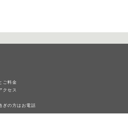
とご料金
アクセス
急ぎの方はお電話
）