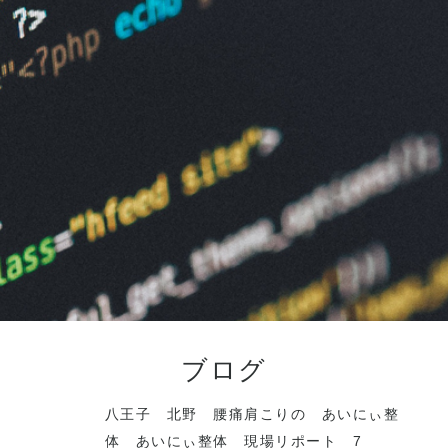
ブログ
八王子 北野 腰痛肩こりの あいにぃ整
体 あいにぃ整体 現場リポート 7