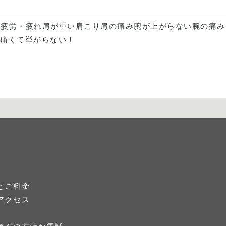
体
疲労・疲れ
肩が重い
肩こり
肩の痛み
腕が上がらない
腕の痛み
が痛くて挙がらない！
とご料金
アクセス