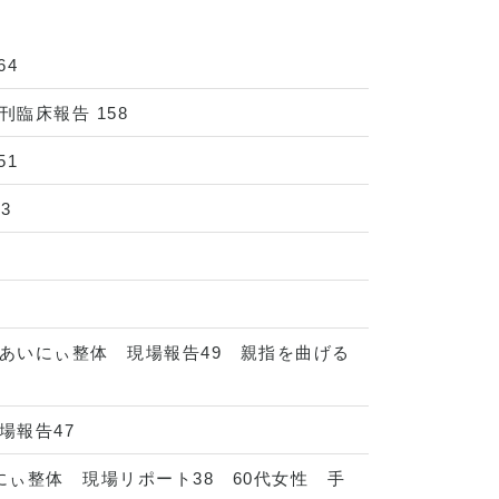
64
臨床報告 158
51
3
2
あいにぃ整体 現場報告49 親指を曲げる
場報告47
ぃ整体 現場リポート38 60代女性 手