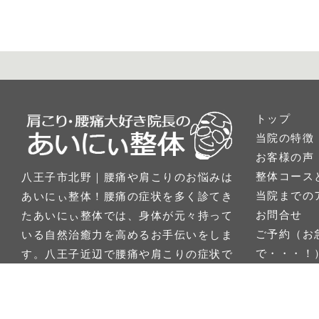
トップ
当院の特徴
お客様の声
整体コース
八王子市北野｜腰痛や肩こりのお悩みは
当院までの
あいにぃ整体！腰痛の症状を多く診てき
お問合せ
たあいにぃ整体では、身体が元々持って
ご予約（お
いる自然治癒力を高めるお手伝いをしま
で・・・！
す。八王子近辺で腰痛や肩こりの症状で
施術例報告
お困りの方はあいにぃ整体で根本改善し
お知らせ
ましょう！完全予約制ですのでお待たせ
する事がなく、ご来院後すぐ施術へご案