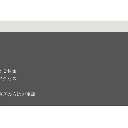
とご料金
アクセス
急ぎの方はお電話
）