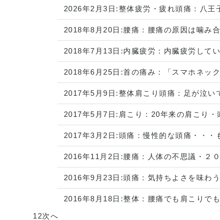
2026年2月3日:
整体
疲労・疲れ
頭痛
：
八王
2018年8月20日:
腰痛
：
腰痛の原因は噛み
2018年7月13日:
内臓疲労
：
内臓疲労してい
2018年6月25日:
首の痛み
：
「スマホネッ
2017年5月9日:
整体
肩こり
頭痛
：
足が泣い
2017年5月7日:
肩こり
：
20年来の肩こり・
2017年3月2日:
頭痛
：
慢性的な頭痛・・・も
2016年11月2日:
腰痛
：
人体の不思議・２
2016年9月23日:
頭痛
：
気持ちよさを味わ
2016年8月18日:
整体
：
腰痛でも肩こりで
1
2
次へ