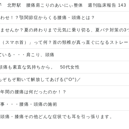
子 北野駅 腰痛肩こりのあいにぃ整体 週刊臨床報告 143
合わせ！？顎関節症からくる腰痛・頭痛とは？
ませんか？夏の終わりまで元気に乗り切る、夏バテ対策の3
ク（スマホ首）」って何？首の頸椎が真っ直ぐになるストレー
ている・・・肩こり、頭痛
頭痛も素直な気持ちから。 50代女性
ぞもぞ動いて解放してあげる(^O^)／
０年間の腰痛は何だったのか！？
う事・・・腰痛・頭痛の施術
も頭痛・膝痛その他どんな症状でも耳を引っ張ります。